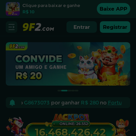
Clique para baixar e ganhe
Baixe APP
R$ 10
Entrar
Registrar
rabéns ao 
G8673073
 por ganhar 
R$ 280
 no 
Fortune Dr
ONLINE: 26.552
16.473.917,45